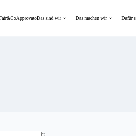
Fair&Co
Approvato
Das sind wir
Das machen wir
Dafür s