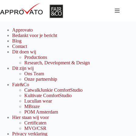
Ga
naar
de
inhoud
Approvato
Bedankt voor je bericht
Blog
Contact
Dit doen wij
Productions
Research, Development & Design
Dit zijn wij
Ons Team
Onze partnership
Fair&Co
CatwalkJunkie ComfortStudio
Kultivate ComfortStudio
Lucullan wear
MBraze
POM Amsterdam
Hier staan wij voor
Certificaten
MVO/CSR
Privacy verklaring